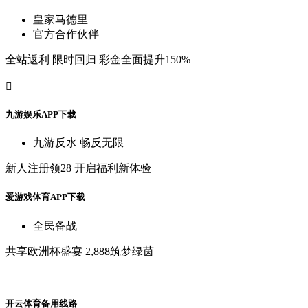
皇
家
马
德
里
官
方
合
作
伙
伴
全
站
返
利
限
时
回
归
彩
金
全
面
提
升
150%

九
游
娱
乐
A
P
P
下
载
九
游
反
水
畅
反
无
限
新
人
注
册
领
28
开
启
福
利
新
体
验
爱
游
戏
体
育
A
P
P
下
载
全
民
备
战
共
享
欧
洲
杯
盛
宴
2,888筑
梦
绿
茵
开
云
体
育
备
用
线
路