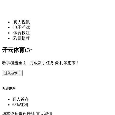
发
财
通
道
，球
场
争
霸
！开
云
10
万
奖
·
真
人
视
讯
·
电
子
游
戏
·
体
育
投
注
·
彩
票
棋
牌
开
云
体
育
👉️
赛
事
覆
盖
全
面
| 完
成
新
手
任
务
豪
礼
等
您
来
！
进
入
游
戏

九
游
娱
乐
真
人
首
存
68%
红
利
超
高
返
利
带
您
玩
转
真
人
视
讯