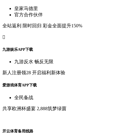
皇
家
马
德
里
官
方
合
作
伙
伴
全
站
返
利
限
时
回
归
彩
金
全
面
提
升
150%

九
游
娱
乐
A
P
P
下
载
九
游
反
水
畅
反
无
限
新
人
注
册
领
28
开
启
福
利
新
体
验
爱
游
戏
体
育
A
P
P
下
载
全
民
备
战
共
享
欧
洲
杯
盛
宴
2,888筑
梦
绿
茵
开
云
体
育
备
用
线
路