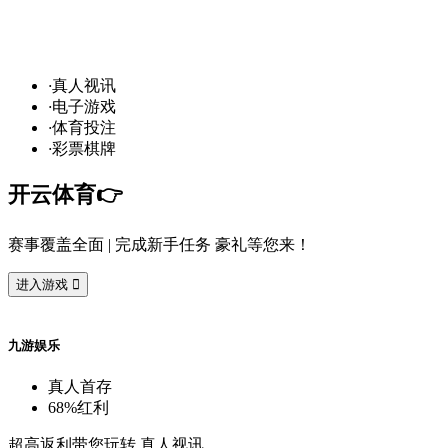
发
财
通
道
，球
场
争
霸
！开
云
10
万
·
真
人
视
讯
·
电
子
游
戏
·
体
育
投
注
·
彩
票
棋
牌
开
云
体
育
👉️
赛
事
覆
盖
全
面
| 完
成
新
手
任
务
豪
礼
等
您
来
！
进
入
游
戏

九
游
娱
乐
真
人
首
存
68%
红
利
超
高
返
利
带
您
玩
转
真
人
视
讯