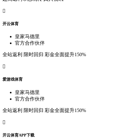

开
云
体
育
皇
家
马
德
里
官
方
合
作
伙
伴
全
站
返
利
限
时
回
归
彩
金
全
面
提
升
150%

爱
游
戏
体
育
皇
家
马
德
里
官
方
合
作
伙
伴
全
站
返
利
限
时
回
归
彩
金
全
面
提
升
150%

开
云
体
育
A
P
P
下
载