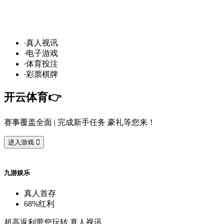
霸
！开
云
10
万
奖
金
悬
赏
预
言
家
！
·
真
人
视
讯
·
电
子
游
戏
·
体
育
投
注
·
彩
票
棋
牌
开
云
体
育
👉️
赛
事
覆
盖
全
面
| 完
成
新
手
任
务
豪
礼
等
您
来
！
进
入
游
戏

九
游
娱
乐
真
人
首
存
68%
红
利
超
高
返
利
带
您
玩
转
真
人
视
讯