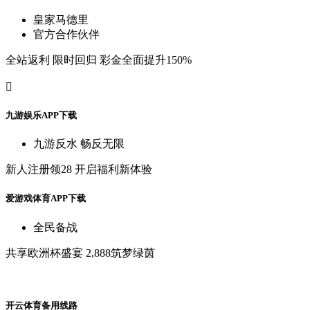
皇
家
马
德
里
官
方
合
作
伙
伴
全
站
返
利
限
时
回
归
彩
金
全
面
提
升
150%

九
游
娱
乐
A
P
P
下
载
九
游
反
水
畅
反
无
限
新
人
注
册
领
28
开
启
福
利
新
体
验
爱
游
戏
体
育
A
P
P
下
载
全
民
备
战
共
享
欧
洲
杯
盛
宴
2,888筑
梦
绿
茵
开
云
体
育
备
用
线
路