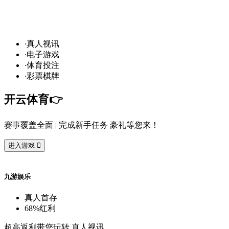
悬
赏
预
言
家
！
·
真
人
视
讯
·
电
子
游
戏
·
体
育
投
注
·
彩
票
棋
牌
开
云
体
育
👉️
赛
事
覆
盖
全
面
| 完
成
新
手
任
务
豪
礼
等
您
来
！
进
入
游
戏

九
游
娱
乐
真
人
首
存
68%
红
利
超
高
返
利
带
您
玩
转
真
人
视
讯