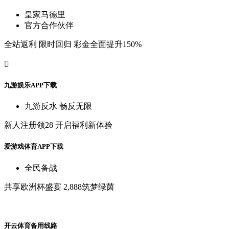
皇
家
马
德
里
官
方
合
作
伙
伴
全
站
返
利
限
时
回
归
彩
金
全
面
提
升
150%

九
游
娱
乐
A
P
P
下
载
九
游
反
水
畅
反
无
限
新
人
注
册
领
28
开
启
福
利
新
体
验
爱
游
戏
体
育
A
P
P
下
载
全
民
备
战
共
享
欧
洲
杯
盛
宴
2,888筑
梦
绿
茵
开
云
体
育
备
用
线
路