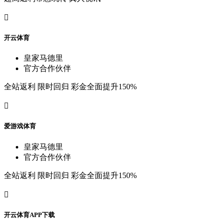

开
云
体
育
皇
家
马
德
里
官
方
合
作
伙
伴
全
站
返
利
限
时
回
归
彩
金
全
面
提
升
150%

爱
游
戏
体
育
皇
家
马
德
里
官
方
合
作
伙
伴
全
站
返
利
限
时
回
归
彩
金
全
面
提
升
150%

开
云
体
育
A
P
P
下
载