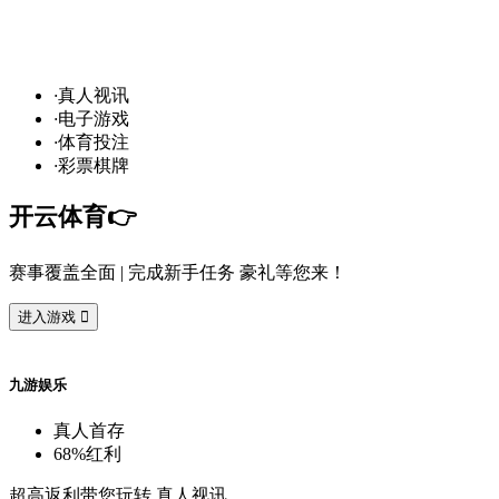
发
财
通
道
，球
场
争
霸
！开
云
10
万
奖
·
真
人
视
讯
·
电
子
游
戏
·
体
育
投
注
·
彩
票
棋
牌
开
云
体
育
👉️
赛
事
覆
盖
全
面
| 完
成
新
手
任
务
豪
礼
等
您
来
！
进
入
游
戏

九
游
娱
乐
真
人
首
存
68%
红
利
超
高
返
利
带
您
玩
转
真
人
视
讯