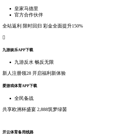
皇
家
马
德
里
官
方
合
作
伙
伴
全
站
返
利
限
时
回
归
彩
金
全
面
提
升
150%

九
游
娱
乐
A
P
P
下
载
九
游
反
水
畅
反
无
限
新
人
注
册
领
28
开
启
福
利
新
体
验
爱
游
戏
体
育
A
P
P
下
载
全
民
备
战
共
享
欧
洲
杯
盛
宴
2,888筑
梦
绿
茵
开
云
体
育
备
用
线
路