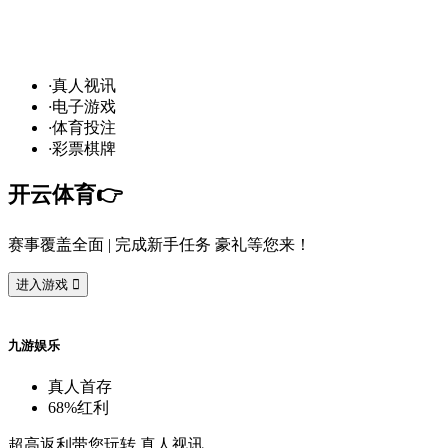
·
真
人
视
讯
·
电
子
游
戏
·
体
育
投
注
·
彩
票
棋
牌
开
云
体
育
👉️
赛
事
覆
盖
全
面
| 完
成
新
手
任
务
豪
礼
等
您
来
！
进
入
游
戏

九
游
娱
乐
真
人
首
存
68%
红
利
超
高
返
利
带
您
玩
转
真
人
视
讯